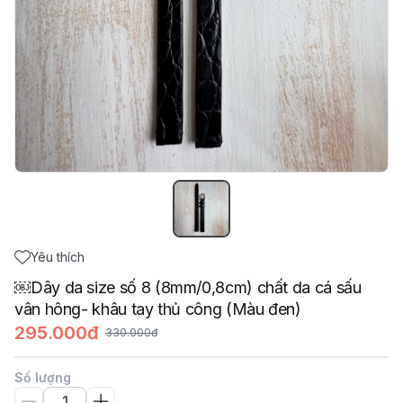
Yêu thích
￼Dây da size số 8 (8mm/0,8cm) chất da cá sấu
vân hông- khâu tay thủ công (Màu đen)
295.000đ
330.000đ
Số lượng