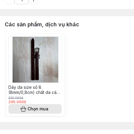
Các sản phẩm, dịch vụ khác
￼Dây da size số 8
(8mm/0,8cm) chất da cá
sấu vân hông- khâu tay
330.000đ
295.000đ
thủ công (Màu nâu)
Chọn mua