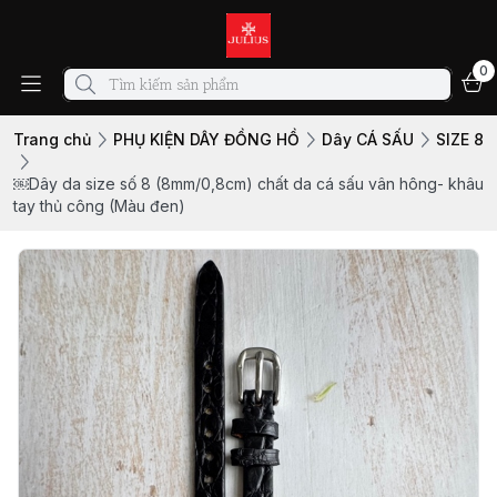
0
Trang chủ
PHỤ KIỆN DÂY ĐỒNG HỒ
Dây CÁ SẤU
SIZE 8
￼Dây da size số 8 (8mm/0,8cm) chất da cá sấu vân hông- khâu
tay thủ công (Màu đen)