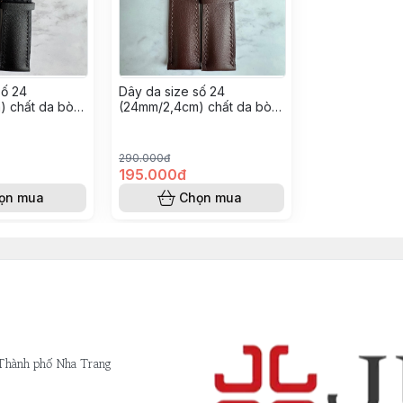
số 24
￼Dây da size số 24
) chất da bò
(24mm/2,4cm) chất da bò
tay thủ công
nappa- khâu tay thủ công
(Màu nâu cà phê)
290.000đ
195.000đ
ọn mua
Chọn mua
 Thành phố Nha Trang