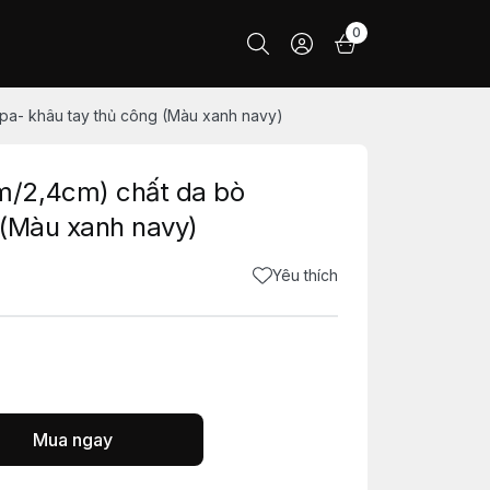
0
pa- khâu tay thủ công (Màu xanh navy)
m/2,4cm) chất da bò
 (Màu xanh navy)
Yêu thích
Mua ngay