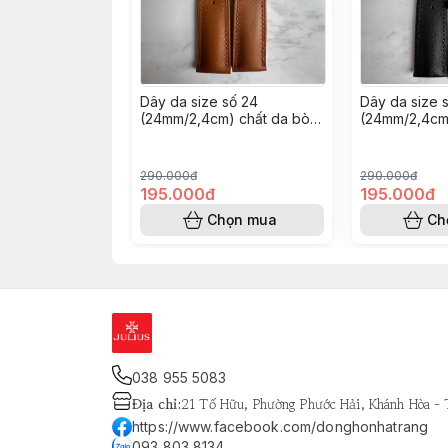
￼Dây da size số 24
￼Dây da size 
(24mm/2,4cm) chất da bò
(24mm/2,4cm
nappa- khâu tay thủ công
nappa- khâu 
(Màu nâu bò)
(Màu đen)
290.000đ
290.000đ
195.000đ
195.000đ
Chọn mua
Ch
038 955 5083
Địa chỉ
:
21 Tố Hữu, Phường Phước Hải, Khánh Hòa -
https://www.facebook.com/donghonhatrang
093 803 8134