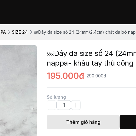
PPA
SIZE 24
￼Dây da size số 24 (24mm/2,4cm) chất da bò nap
￼Dây da size số 24 (24m
nappa- khâu tay thủ công
195.000đ
290.000đ
Số lượng
Thêm giỏ hàng