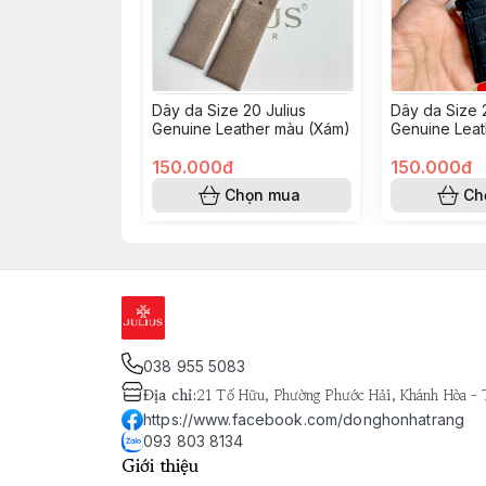
Dây da Size 20 Julius
Dây da Size 2
Genuine Leather màu (Xám)
Genuine Leat
vân Jah107)
150.000đ
150.000đ
Chọn mua
Ch
038 955 5083
Địa chỉ
:
21 Tố Hữu, Phường Phước Hải, Khánh Hòa -
https://www.facebook.com/donghonhatrang
093 803 8134
Giới thiệu