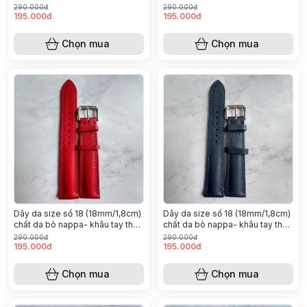
công (Màu xanh lá đậm)
công (Màu trắng)
290.000đ
290.000đ
195.000đ
195.000đ
Chọn mua
Chọn mua
￼Dây da size số 18 (18mm/1,8cm)
￼Dây da size số 18 (18mm/1,8cm)
chất da bò nappa- khâu tay thủ
chất da bò nappa- khâu tay thủ
công (Màu đỏ)
công (Màu xanh navy)
290.000đ
290.000đ
195.000đ
195.000đ
Chọn mua
Chọn mua