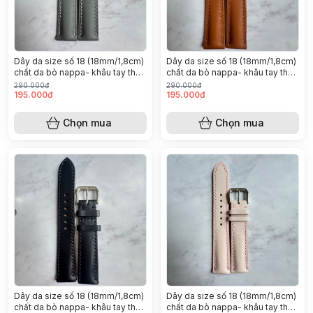
￼Dây da size số 18 (18mm/1,8cm)
￼Dây da size số 18 (18mm/1,8cm)
chất da bò nappa- khâu tay thủ
chất da bò nappa- khâu tay thủ
công (Màu xám đậm)
công (Màu nâu bò)
290.000đ
290.000đ
195.000đ
195.000đ
Chọn mua
Chọn mua
￼Dây da size số 18 (18mm/1,8cm)
￼Dây da size số 18 (18mm/1,8cm)
chất da bò nappa- khâu tay thủ
chất da bò nappa- khâu tay thủ