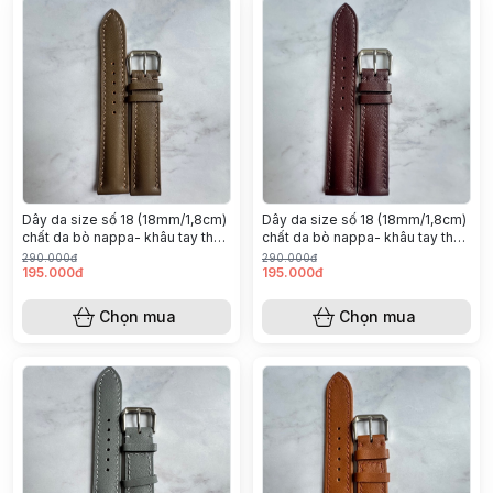
￼Dây da size số 18 (18mm/1,8cm)
￼Dây da size số 18 (18mm/1,8cm)
chất da bò nappa- khâu tay thủ
chất da bò nappa- khâu tay thủ
công (Màu nâu Etoupe)
công (Màu nâu cà phê)
290.000đ
290.000đ
195.000đ
195.000đ
Chọn mua
Chọn mua