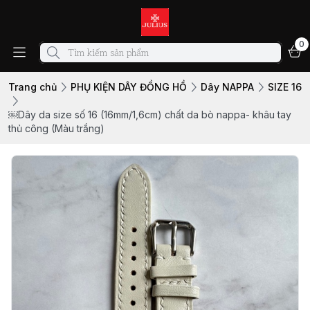
0
Trang chủ
PHỤ KIỆN DÂY ĐỒNG HỒ
Dây NAPPA
SIZE 16
￼Dây da size số 16 (16mm/1,6cm) chất da bò nappa- khâu tay
thủ công (Màu trắng)