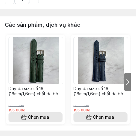
Các sản phẩm, dịch vụ khác
￼Dây da size số 16
￼Dây da size số 16
(16mm/1,6cm) chất da bò
(16mm/1,6cm) chất da bò
nappa- khâu tay thủ công
nappa- khâu tay thủ công
(Màu xanh lá đậm)
(Màu xanh navy)
290.000đ
290.000đ
195.000đ
195.000đ
Chọn mua
Chọn mua