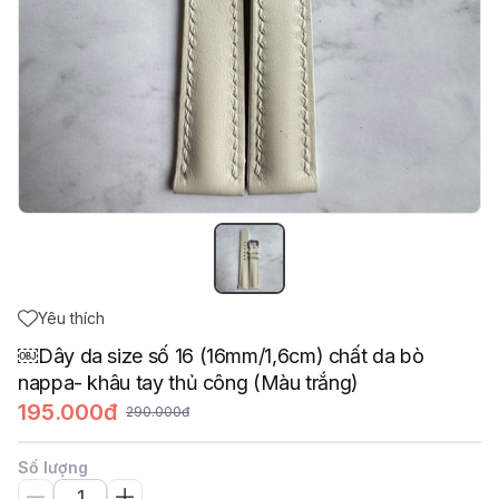
Yêu thích
￼Dây da size số 16 (16mm/1,6cm) chất da bò
nappa- khâu tay thủ công (Màu trắng)
195.000đ
290.000đ
Số lượng