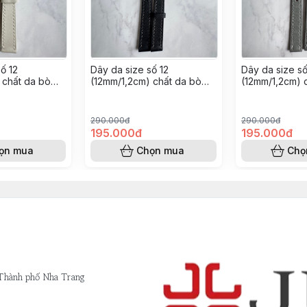
số 12
￼Dây da size số 12
￼Dây da size số
 chất da bò
(12mm/1,2cm) chất da bò
(12mm/1,2cm) 
tay thủ công
nappa- khâu tay thủ công
nappa- khâu t
(Màu đen)
(Màu xám đậm
290.000đ
290.000đ
195.000đ
195.000đ
ọn mua
Chọn mua
Chọ
 Thành phố Nha Trang