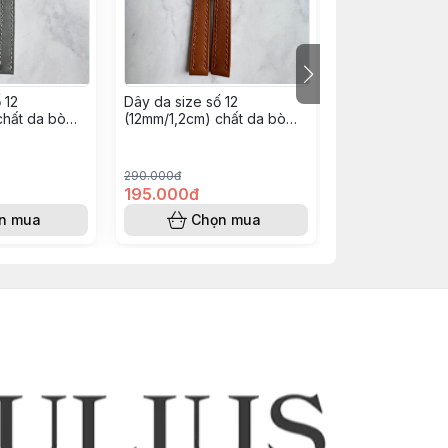
 12
￼Dây da size số 12
￼Dây da size số 
chất da bò
(12mm/1,2cm) chất da bò
(12mm/1,2cm) c
ay thủ công
nappa- khâu tay thủ công
nappa- khâu ta
)
(Màu nâu bò)
(Màu xanh lá đ
290.000đ
290.000đ
195.000đ
195.000đ
n mua
Chọn mua
Chọn