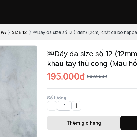
PPA
SIZE 12
￼Dây da size số 12 (12mm/1,2cm) chất da bò nappa
￼Dây da size số 12 (12mm
khâu tay thủ công (Màu hồ
195.000đ
290.000đ
Số lượng
Thêm giỏ hàng