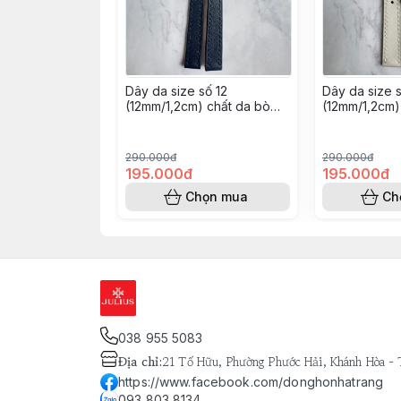
￼Dây da size số 12
￼Dây da size 
(12mm/1,2cm) chất da bò
(12mm/1,2cm)
nappa- khâu tay thủ công
nappa- khâu 
(Màu xanh navy)
(Màu trắng)
290.000đ
290.000đ
195.000đ
195.000đ
Chọn mua
Ch
038 955 5083
Địa chỉ
:
21 Tố Hữu, Phường Phước Hải, Khánh Hòa -
https://www.facebook.com/donghonhatrang
093 803 8134