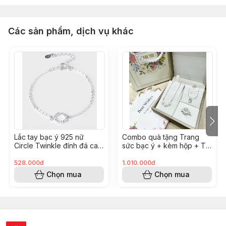
Các sản phẩm, dịch vụ khác
￼Lắc tay bạc ý 925 nữ
Combo quà tặng Trang
Circle Twinkle đính đá cao
sức bạc ý + kèm hộp + Túi
cấp LT0114
+ Nước rửa bạc Combo14
528.000đ
1.010.000đ
Chọn mua
Chọn mua