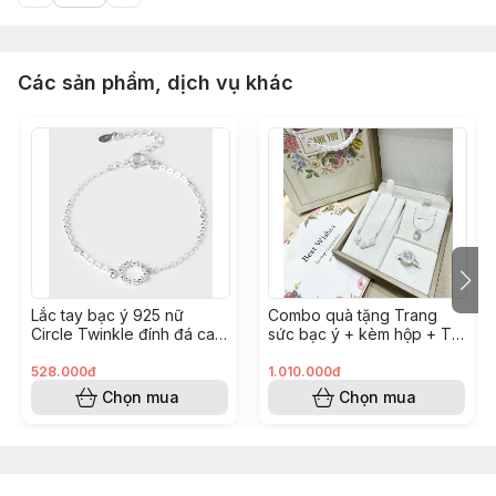
Các sản phẩm, dịch vụ khác
￼Lắc tay bạc ý 925 nữ
Combo quà tặng Trang
Circle Twinkle đính đá cao
sức bạc ý + kèm hộp + Túi
cấp LT0114
+ Nước rửa bạc Combo14
528.000đ
1.010.000đ
Chọn mua
Chọn mua