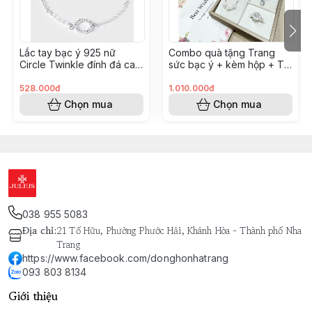
phẩm khác sản xuất theo công nghệ Bạc Ý) hàng gia 
công kỹ thuật bóng đep, không han gỉ, không di ứng, 
dễ làm sáng và bảo quản.
￼Lắc tay bạc ý 925 nữ
Combo quà tặng Trang
------------------------------
Circle Twinkle đính đá cao
sức bạc ý + kèm hộp + Túi
cấp LT0114
+ Nước rửa bạc Combo14
#Nhuquynhwatchjulius
 - ĐẠI LÝ UỶ QUYỀN CHÍNH 
528.000đ
1.010.000đ
THỨC CỦA ĐỒNG HỒ HÀN QUỐC JULIUS
Chọn mua
Chọn mua
 21 Tố Hữu, Nha Trang, Khánh Hoà
 Mở cửa: 9h - 21h
 Hotline: 0938.038.134 - 0389.555.083
038 955 5083
Địa chỉ
:
21 Tố Hữu, Phường Phước Hải, Khánh Hòa - Thành phố Nha
Trang
https://www.facebook.com/donghonhatrang
093 803 8134
Giới thiệu