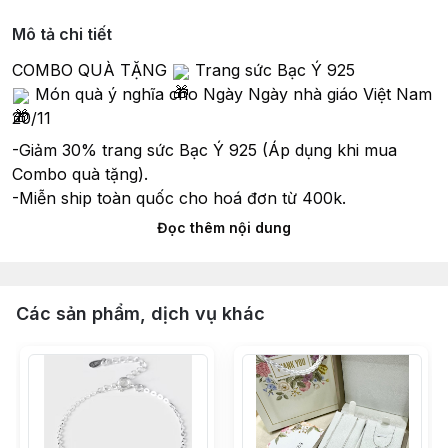
Mô tả chi tiết
COMBO QUÀ TẶNG 
 Trang sức Bạc Ý 925
 Món quà ý nghĩa cho Ngày Ngày nhà giáo Việt Nam 
20/11
-Giảm 30% trang sức Bạc Ý 925 (Áp dụng khi mua 
Combo quà tặng).
-Miễn ship toàn quốc cho hoá đơn từ 400k.
Đọc thêm nội dung
Combo quà tặng bao gồm:
1. Dây chuyền bạc ý 925
2. Lắc tay bạc ý 925
3. Nhẫn tay bạc ý 925
Các sản phẩm, dịch vụ khác
4. Hộp + túi + thiệp mừng ( Như hình)
5. Tặng kèm chai nước rửa bạc 15ml
------------------------------
Mô tà sản phẩm:
- Chất liệu: Bạc S925 (92,5% Bạc và 7,5% kim loại sản 