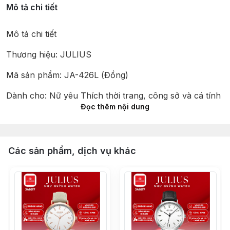
Mô tả chi tiết
Mô tả chi tiết
Thương hiệu: JULIUS
Mã sản phẩm: JA-426L (Đồng)
Dành cho: Nữ yêu Thích thời trang, công sở và cá tính
Đọc thêm nội dung
Chất liệu dây: Dây thép không gỉ
Chất liệu mặt kính: Mặt kính khoáng cao cấp trong 
suốt rõ nét, độ cứng cao (chống va đập tốt ở mức sinh 
Các sản phẩm, dịch vụ khác
hoạt hàng ngày)
Kích thước bề mặt: 3cm (30mm) (Mặt tròn)
Độ dày: 0,7cm siêu mỏng
Tổng độ dài đồng hồ: 22cm