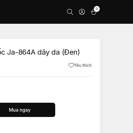
0
ốc Ja-864A dây da (Đen)
Yêu thích
Mua ngay