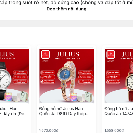
 cấp trong suốt rõ nét, độ cứng cao (chống va đập tốt ở m
Đọc thêm nội dung
sử dụng công nghệ mạ IP chân không tiên tiến giúp đem lạ
 bởi Citizen Nhật Bản)
M (30m) có thể đi mưa, rửa tay, rửa mặt. Tránh tiếp xúc 
ulius Hàn
Đồng hồ nữ Julius Hàn
Đồng hồ nữ Ju
F dây da (Đen
Quốc Ja-981D Dây thép
Quốc Ja-1474B
(Đồng xanh)
1.272.000đ
1.558.000đ