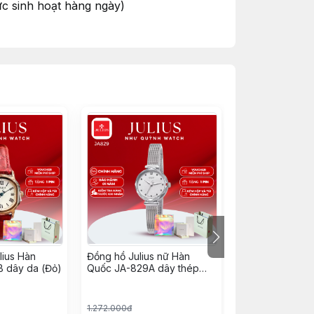
ức sinh hoạt hàng ngày)
i độ sáng bóng và bền màu
với môi trường hóa chất như giặt đồ, tấm
lius Hàn
Đồng hồ Julius nữ Hàn
Đồng Hồ Nữ JA-
 dây da (Đỏ)
Quốc JA-829A dây thép
Hàn Quốc (M.Đe
(Bạc)
pin 626
1.272.000đ
1.272.000đ