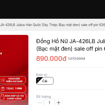
JA-426LB Julius Hàn Quốc Dây Thép (Bạc mặt đen) sale off pin 62
Đồng Hồ Nữ JA-426LB Jul
(Bạc mặt đen) sale off pin
890.000đ
1.272.000đ
Đơn vị
:
Cái
Số lượng