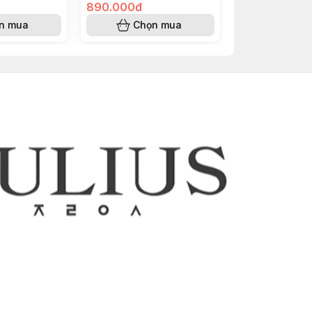
890.000đ
890.000đ
n mua
Chọn mua
Chọn