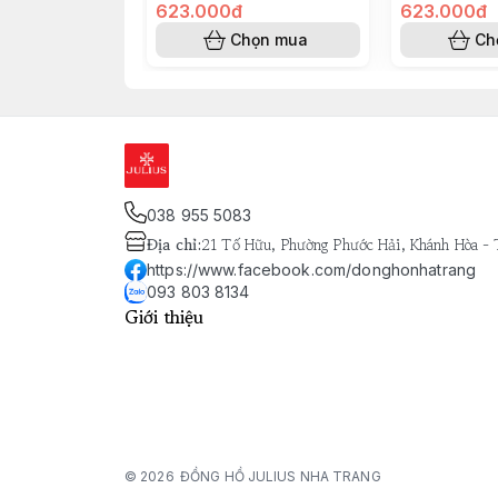
623.000đ
623.000đ
Chọn mua
Ch
038 955 5083
Địa chỉ
:
21 Tố Hữu, Phường Phước Hải, Khánh Hòa -
https://www.facebook.com/donghonhatrang
093 803 8134
Giới thiệu
© 2026
ĐỒNG HỒ JULIUS NHA TRANG