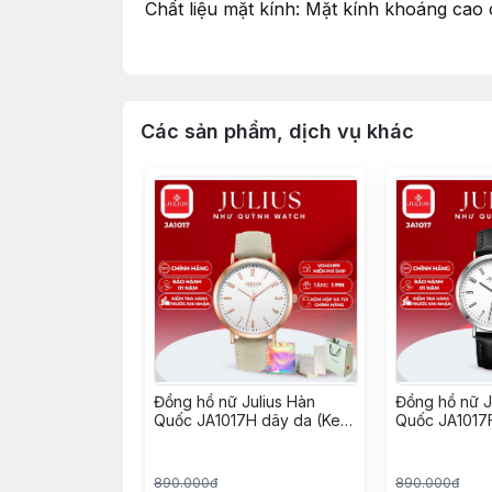
Chất liệu mặt kính: Mặt kính khoáng cao
Kích thước bề mặt: 3cm (Mặt tròn)
Độ dày: 0,7cm siêu mỏng
Các sản phẩm, dịch vụ khác
Tổng độ dài đồng hồ: 22cm
Độ rộng của dây: 1,5cm
Kiểu khóa: Nút gài
Chất liệu vỏ máy: Hợp kim mạ màu bạc, 
Máy: Quartz Nhật MIYOTA (được sản xuất
Khả năng chịu nước: Chống thấm nước 3AT
gội.
Đồng hồ nữ Julius Hàn
Đồng hồ nữ J
Quốc JA1017H dây da (Kem
Quốc JA1017
viền đồng)
viền bạc)
890.000đ
890.000đ