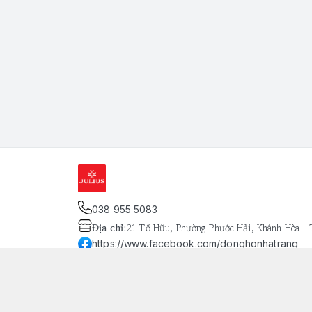
038 955 5083
Địa chỉ
:
21 Tố Hữu, Phường Phước Hải, Khánh Hòa -
https://www.facebook.com/donghonhatrang
093 803 8134
Giới thiệu