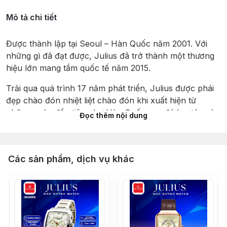
Mô tả chi tiết
Được thành lập tại Seoul – Hàn Quốc năm 2001. Với
những gì đã đạt được, Julius đã trở thành một thương
hiệu lớn mang tầm quốc tế năm 2015.
Trải qua quá trình 17 năm phát triển, Julius được phái
đẹp chào đón nhiệt liệt chào đón khi xuất hiện từ
những ngày đầu tiên như Hàn Quốc sau đó lan tỏa và
Đọc thêm nội dung
đăng ký hiệp hội Marid quốc tế trên 30 nước trên thế
giới , Julius được vinh danh với giải thưởng có thiết kế
đẹp nhất năm 2012 tại hội chợ đồng hồ Hong Kong.
Các sản phẩm, dịch vụ khác
Julius được sản xuất khép kín từ khâu thiết kế tại Hàn
Quốc, nhập khẩu máy của Nhật đến lắp ráp tại Trung
Quốc. Tạo nên một mức giá phân khúc phổ thông phù
hợp và cạnh tranh nhất. Xây dựng nên một “đế chế”
vững mạnh trong lòng giới trẻ yêu thời trang.