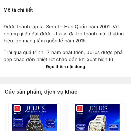
Mô tả chi tiết
Được thành lập tại Seoul – Hàn Quốc năm 2001. Với
những gì đã đạt được, Julius đã trở thành một thương
hiệu lớn mang tầm quốc tế năm 2015.
Trải qua quá trình 17 năm phát triển, Julius được phái
đẹp chào đón nhiệt liệt chào đón khi xuất hiện từ
những ngày đầu tiên như Hàn Quốc sau đó lan tỏa và
Đọc thêm nội dung
đăng ký hiệp hội Marid quốc tế trên 30 nước trên thế
giới , Julius được vinh danh với giải thưởng có thiết kế
đẹp nhất năm 2012 tại hội chợ đồng hồ Hong Kong.
Các sản phẩm, dịch vụ khác
Julius được sản xuất khép kín từ khâu thiết kế tại Hàn
Quốc, nhập khẩu máy của Nhật đến lắp ráp tại Trung
Quốc. Tạo nên một mức giá phân khúc phổ thông phù
hợp và cạnh tranh nhất. Xây dựng nên một “đế chế”
vững mạnh trong lòng giới trẻ yêu thời trang.