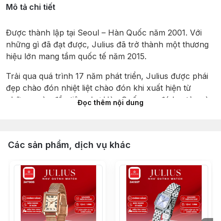
Mô tả chi tiết
Được thành lập tại Seoul – Hàn Quốc năm 2001. Với 
những gì đã đạt được, Julius đã trở thành một thương 
hiệu lớn mang tầm quốc tế năm 2015.
Trải qua quá trình 17 năm phát triển, Julius được phái 
đẹp chào đón nhiệt liệt chào đón khi xuất hiện từ 
những ngày đầu tiên như Hàn Quốc sau đó lan tỏa và 
Đọc thêm nội dung
đăng ký hiệp hội Marid quốc tế trên 30 nước trên thế 
giới , Julius được vinh danh với giải thưởng có thiết kế 
đẹp năm 2012 tại hội chợ đồng hồ Hong Kong.
Các sản phẩm, dịch vụ khác
Julius được sản xuất khép kín từ khâu thiết kế tại Hàn 
Quốc, nhập khẩu máy của Nhật đến lắp ráp tại Trung 
Quốc. Tạo nên một mức giá phân khúc phổ thông phù 
hợp và cạnh tranh. Xây dựng nên một “đế chế” vững 
mạnh trong lòng giới trẻ yêu thời trang.