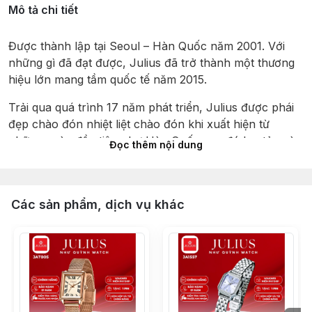
Mô tả chi tiết
Được thành lập tại Seoul – Hàn Quốc năm 2001. Với 
những gì đã đạt được, Julius đã trở thành một thương 
hiệu lớn mang tầm quốc tế năm 2015.
Trải qua quá trình 17 năm phát triển, Julius được phái 
đẹp chào đón nhiệt liệt chào đón khi xuất hiện từ 
những ngày đầu tiên như Hàn Quốc sau đó lan tỏa và 
Đọc thêm nội dung
đăng ký hiệp hội Marid quốc tế trên 30 nước trên thế 
giới , Julius được vinh danh với giải thưởng có thiết kế 
đẹp nhất năm 2012 tại hội chợ đồng hồ Hong Kong.
Các sản phẩm, dịch vụ khác
Julius được sản xuất khép kín từ khâu thiết kế tại Hàn 
Quốc, nhập khẩu máy của Nhật đến lắp ráp tại Trung 
Quốc. Tạo nên một mức giá phân khúc phổ thông phù 
hợp và cạnh tranh nhất. Xây dựng nên một “đế chế” 
vững mạnh trong lòng giới trẻ yêu thời trang.