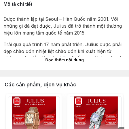
Mô tả chi tiết
Được thành lập tại Seoul – Hàn Quốc năm 2001. Với 
những gì đã đạt được, Julius đã trở thành một thương 
hiệu lớn mang tầm quốc tế năm 2015.
Trải qua quá trình 17 năm phát triển, Julius được phái 
đẹp chào đón nhiệt liệt chào đón khi xuất hiện từ 
những ngày đầu tiên như Hàn Quốc sau đó lan tỏa và 
Đọc thêm nội dung
đăng ký hiệp hội Marid quốc tế trên 30 nước trên thế 
giới , Julius được vinh danh với giải thưởng có thiết kế 
đẹp nhất năm 2012 tại hội chợ đồng hồ Hong Kong.
Các sản phẩm, dịch vụ khác
Julius được sản xuất khép kín từ khâu thiết kế tại Hàn 
Quốc, nhập khẩu máy của Nhật đến lắp ráp tại Trung 
Quốc. Tạo nên một mức giá phân khúc phổ thông phù 
hợp và cạnh tranh nhất. Xây dựng nên một “đế chế” 
vững mạnh trong lòng giới trẻ yêu thời trang.