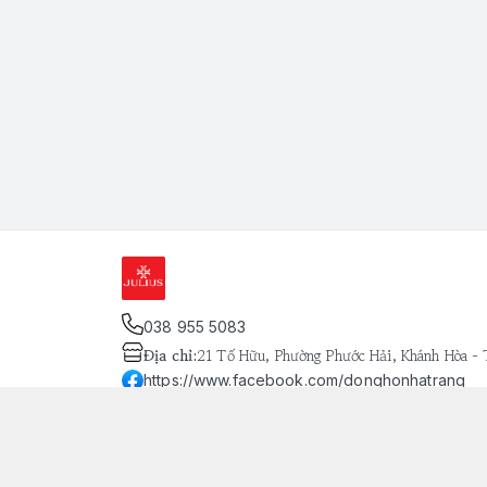
038 955 5083
Địa chỉ
:
21 Tố Hữu, Phường Phước Hải, Khánh Hòa -
https://www.facebook.com/donghonhatrang
093 803 8134
Giới thiệu