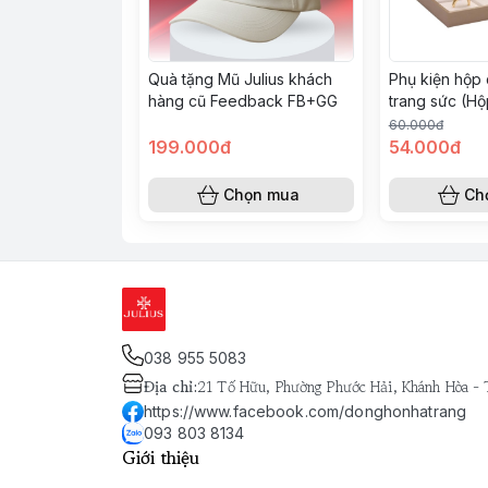
Quà tặng Mũ Julius khách
Phụ kiện hộp
hàng cũ Feedback FB+GG
trang sức (Hộp
60.000đ
199.000đ
54.000đ
Chọn mua
Ch
038 955 5083
Địa chỉ
:
21 Tố Hữu, Phường Phước Hải, Khánh Hòa -
https://www.facebook.com/donghonhatrang
093 803 8134
Giới thiệu