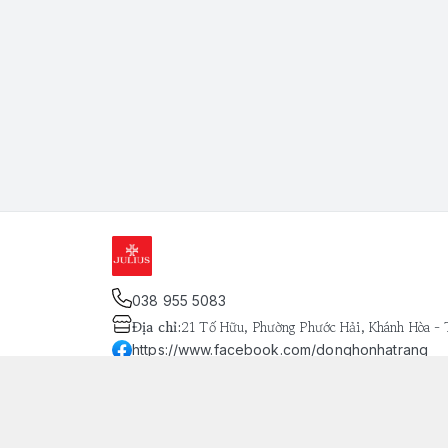
038 955 5083
Địa chỉ
:
21 Tố Hữu, Phường Phước Hải, Khánh Hòa -
https://www.facebook.com/donghonhatrang
093 803 8134
Giới thiệu