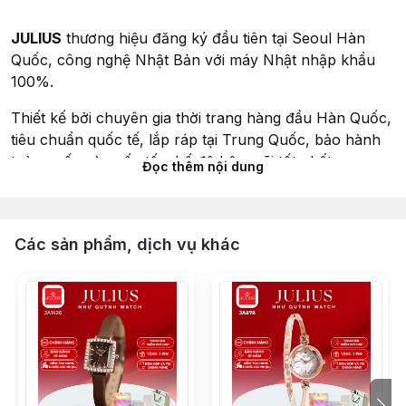
JULIUS
thương hiệu đăng ký đầu tiên tại Seoul Hàn
Quốc, công nghệ Nhật Bản với máy Nhật nhập khẩu
100%.
Thiết kế bởi chuyên gia thời trang hàng đầu Hàn Quốc,
tiêu chuẩn quốc tế, lắp ráp tại Trung Quốc, bảo hành
toàn quốc và quốc tế, chế độ hậu mãi tốt nhất.
Đọc thêm nội dung
THÔNG SỐ SẢN PHẨM
Thương hiệu:
JULIUS
Các sản phẩm, dịch vụ khác
Mã sản phẩm:
JA-1242D (đen)
Dành cho:
Nữ giới, yêu thích thời trang và phá cách
Chất liệu dây:
Dây thép không gỉ
Chất liệu mặt kính:
Mặt kính khoáng cao cấp trong